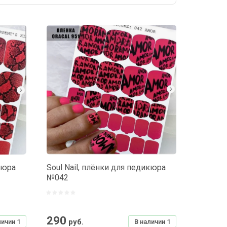
кюра
Soul Nail, плёнки для педикюра
№042
290
руб.
личии
1
В наличии
1