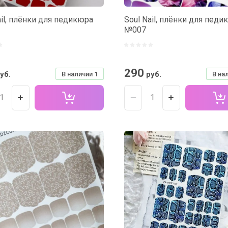
ail, плёнки для педикюра
Soul Nail, плёнки для педи
№007
290
уб.
руб.
В наличии
1
В на