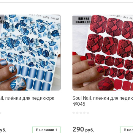
вание
астание
Я-А
А-Я
ail, плёнки для педикюра
Soul Nail, плёнки для педи
№045
290
уб.
руб.
В наличии
1
В на