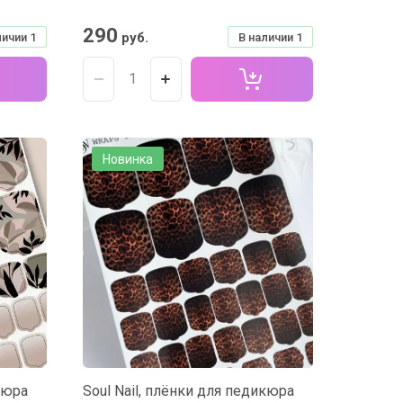
290
руб.
личии
1
В наличии
1
Новинка
кюра
Soul Nail, плёнки для педикюра