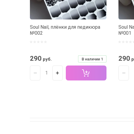
Soul Nail, плёнки для педикюра
Soul N
№002
№001
290
290
руб.
р
В наличии
1