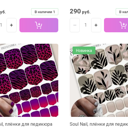
290
уб.
руб.
В наличии
1
В на
Новинка
ail, плёнки для педикюра
Soul Nail, плёнки для педи