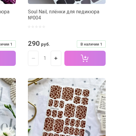
кюра
Soul Nail, плёнки для педикюра
№004
290
руб.
личии
1
В наличии
1