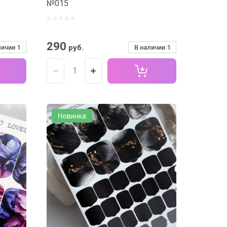
№015
290
руб.
личии
1
В наличии
1
Новинка