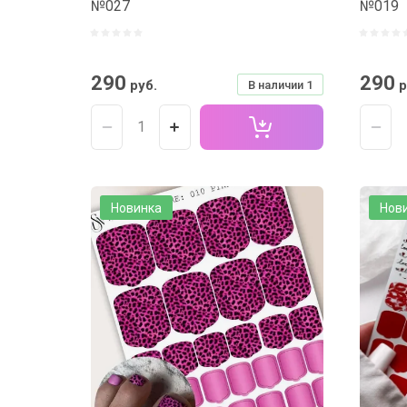
№027
№019
290
290
руб.
р
В наличии
1
Новинка
Нов