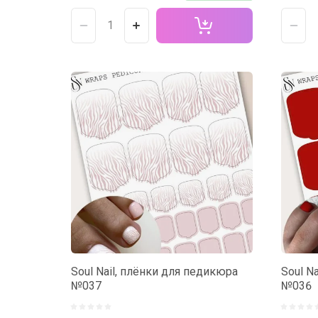
Soul Nail, плёнки для педикюра
Soul N
№037
№036