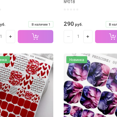
№018
290
уб.
руб.
В наличии
1
В на
инка
Новинка