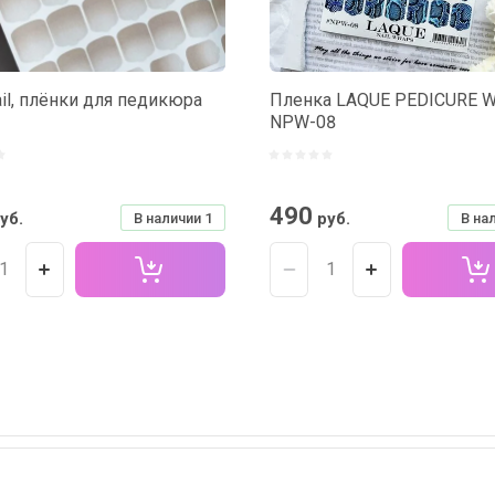
ail, плёнки для педикюра
Пленка LAQUE PEDICURE 
NPW-08
490
уб.
руб.
В наличии
1
В на