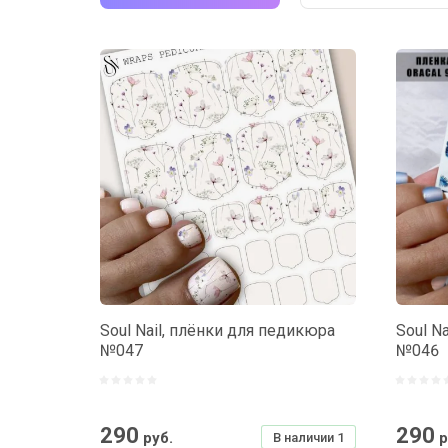
Цена - убы
Цена - возр
Название - 
Название - 
Soul Nail, плёнки для педикюра
Soul N
№047
№046
290
290
руб.
р
В наличии
1