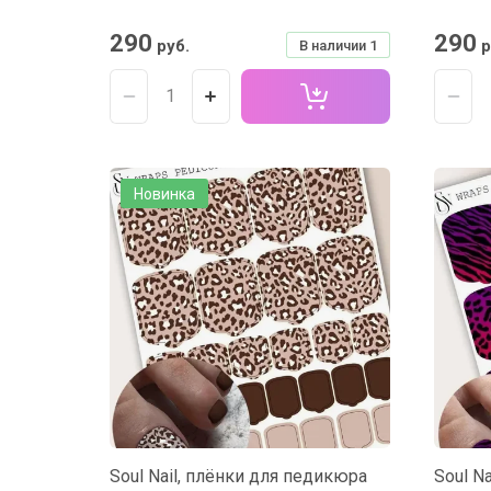
290
290
руб.
р
В наличии
1
Новинка
Soul Nail, плёнки для педикюра
Soul N