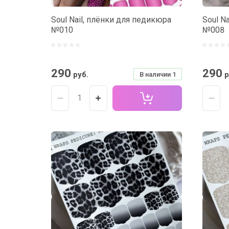
Soul Nail, плёнки для педикюра
Soul N
№010
№008
290
290
руб.
р
В наличии
1