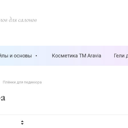
ов для салонов
йлы и основы
Косметика ТМ Aravia
Гели 
Плёнки для педикюра
а