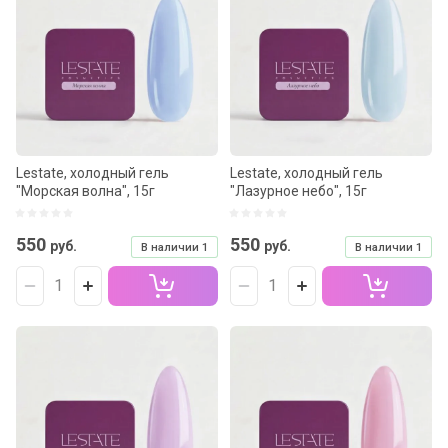
Название - Я-А
Название - А-Я
Lestate, холодный гель
Lestate, холодный гель
"Морская волна", 15г
"Лазурное небо", 15г
550
550
руб.
руб.
В наличии
1
В наличии
1