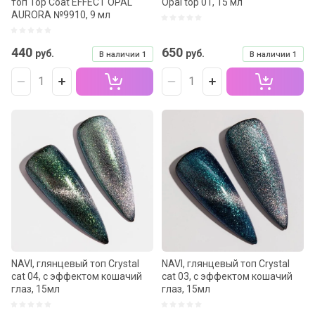
топ Top Сoat EFFECT OPAL
Opal top 01, 15 мл
AURORA №9910, 9 мл
440
650
руб.
руб.
В наличии
1
В наличии
1
NAVI, глянцевый топ Crystal
NAVI, глянцевый топ Crystal
cat 04, с эффектом кошачий
cat 03, с эффектом кошачий
глаз, 15мл
глаз, 15мл