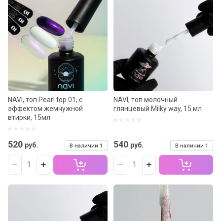
NAVI, топ Pearl top 01, с
NAVI, топ молочный
эффектом жемчужной
глянцевый Milky way, 15 мл
втирки, 15мл
520
540
руб.
руб.
В наличии
1
В наличии
1