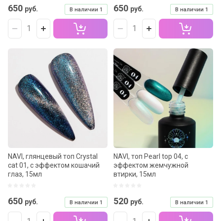
650
650
руб.
руб.
В наличии
1
В наличии
1
NAVI, глянцевый топ Crystal
NAVI, топ Pearl top 04, с
cat 01, с эффектом кошачий
эффектом жемчужной
глаз, 15мл
втирки, 15мл
650
520
руб.
руб.
В наличии
1
В наличии
1