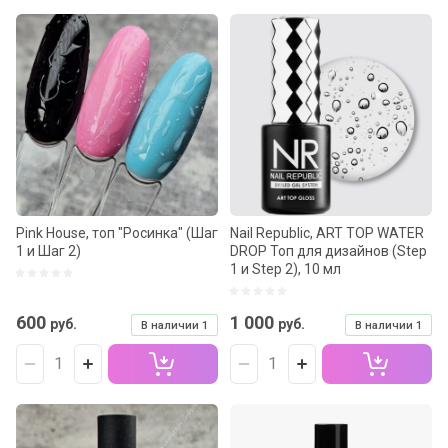
Цена - убывание
Цена - возрастание
Название - Я-А
Название - А-Я
Pink House, топ "Росинка" (Шаг
Nail Republic, ART TOP WATER
1 и Шаг 2)
DROP Топ для дизайнов (Step
1 и Step 2), 10 мл
600
1 000
руб.
руб.
В наличии
1
В наличии
1