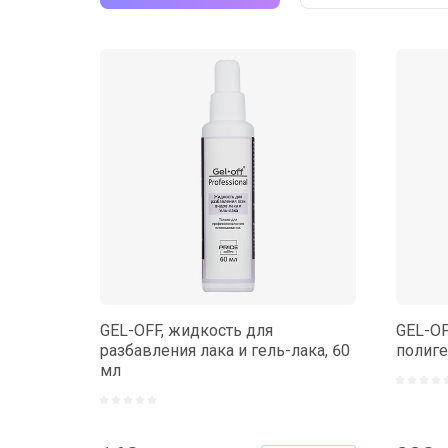
Цена - убы
Цена - возр
Название - 
Название - 
GEL-OFF, жидкость для
GEL-OF
разбавления лака и гель-лака, 60
полиге
мл