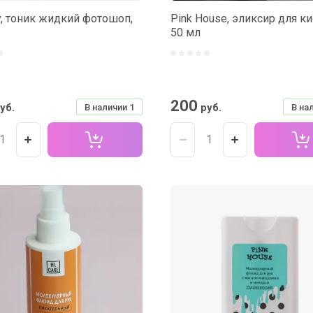
, тоник жидкий фотошоп,
Pink House, эликсир для ки
50 мл
200
уб.
руб.
В наличии
1
В на