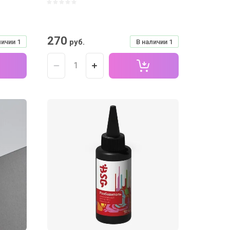
270
руб.
личии
1
В наличии
1