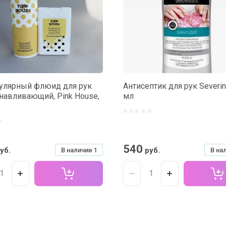
улярный флюид для рук
Антисептик для рук Severin
навливающий, Pink House,
мл
540
уб.
руб.
В наличии
1
В на