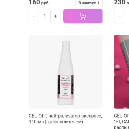
160
230
руб.
р
В наличии
1
GEL-OFF, нейтрализатор экспресс,
GEL-O
110 мл (с распылителем)
"HI, C
распыл