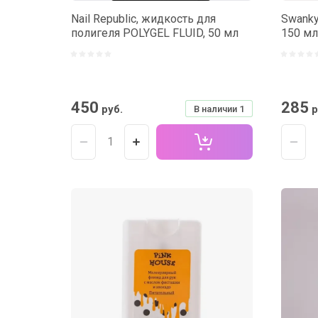
Nail Republic, жидкость для
Swanky
полигеля POLYGEL FLUID, 50 мл
150 мл
450
285
руб.
р
В наличии
1