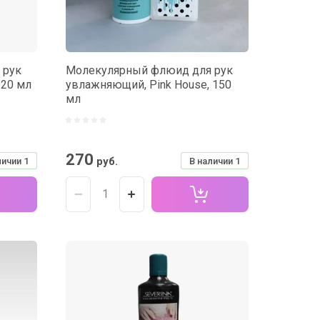
 рук
Молекулярный флюид для рук
 20 мл
увлажняющий, Pink House, 150
мл
270
руб.
личии
1
В наличии
1