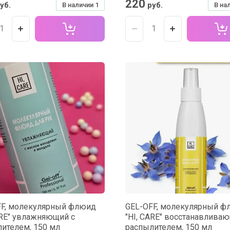
220
уб.
руб.
В наличии
1
В на
FF, молекулярный флюид
GEL-OFF, молекулярный ф
ARE" увлажняющий с
"HI, CARE" восстанавлива
ителем, 150 мл
распылителем, 150 мл