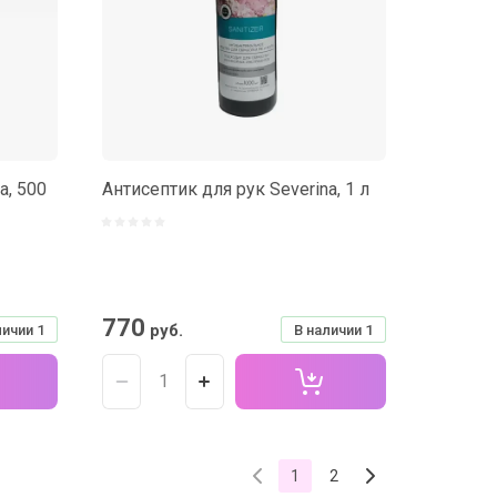
a, 500
Антисептик для рук Severina, 1 л
770
руб.
личии
1
В наличии
1
1
2