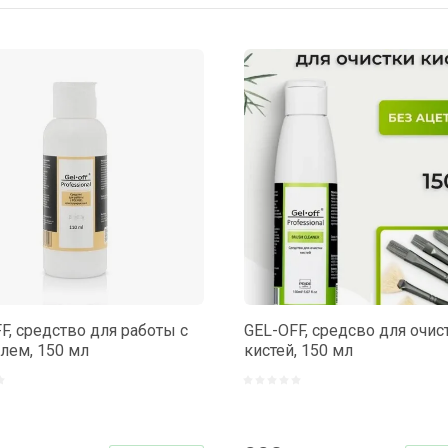
вание
астание
Я-А
А-Я
F, средство для работы с
GEL-OFF, средсво для очис
лем, 150 мл
кистей, 150 мл