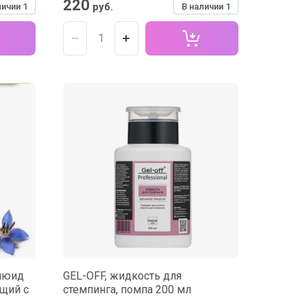
220
руб.
личии
1
В наличии
1
люид
GEL-OFF, жидкость для
ющий с
стемпинга, помпа 200 мл