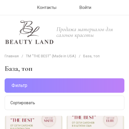
Контакты
Войти
Продажа материалов для
салонов красоты
Главная
/
ТМ "THE BEST" (Made in USA)
/
База, топ
База, топ
Фильтр
Сортировать
Цена - убывание
Цена - возрастание