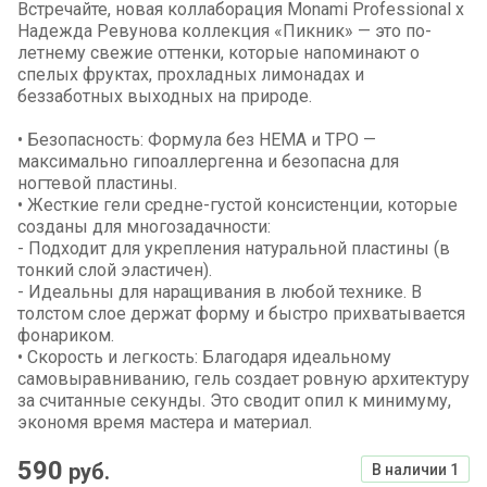
Встречайте, новая коллаборация Monami Professional x
Надежда Ревунова коллекция «Пикник» — это по-
летнему свежие оттенки, которые напоминают о
спелых фруктах, прохладных лимонадах и
беззаботных выходных на природе.
• Безопасность: Формула без HEMA и TPO —
максимально гипоаллергенна и безопасна для
ногтевой пластины.
• Жесткие гели средне-густой консистенции, которые
созданы для многозадачности:
- Подходит для укрепления натуральной пластины (в
тонкий слой эластичен).
- Идеальны для наращивания в любой технике. В
толстом слое держат форму и быстро прихватывается
фонариком.
• Скорость и легкость: Благодаря идеальному
самовыравниванию, гель создает ровную архитектуру
за считанные секунды. Это сводит опил к минимуму,
экономя время мастера и материал.
590
руб.
В наличии
1