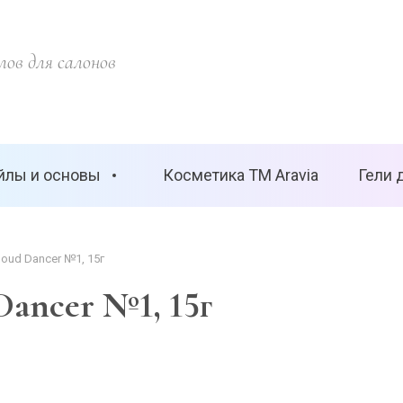
ов для салонов
йлы и основы
Косметика ТМ Aravia
Гели 
loud Dancer №1, 15г
Dancer №1, 15г