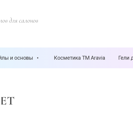
ов для салонов
йлы и основы
Косметика ТМ Aravia
Гели 
SET