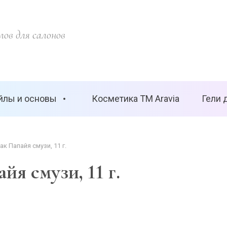
ов для салонов
йлы и основы
Косметика ТМ Aravia
Гели 
лак Папайя смузи, 11 г.
йя смузи, 11 г.